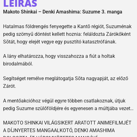
LEÍRÁS
Makoto Shinkai – Denki Amashima: Suzume 3. manga
Hatalmas földrengés fenyegette a Kantō régiót, Suzuménak
pedig szörnyű döntést kellett hoznia: feláldozta Zárókőként
Sōtát, hogy elejét vegye egy pusztító katasztrófának.
A lány elhatározza, hogy visszahozza a fiút a holtak
birodalmából.
Segítséget remélve meglátogatja Sōta nagyapját, az előző
Zárót.
A mentőakcióhoz végül egyre többen csatlakoznak, útjuk
pedig Suzume szülőföldjére és egyenesen a múltjába vezet…
MAKOTO SHINKAI VILÁGSIKERT ARATOTT ANIMEFILMJÉT
A DÍJNYERTES MANGAALKOTÓ, DENKI AMASHIMA