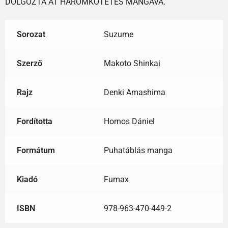
DOLGOZTA ÁT HÁROMKÖTETES MANGÁVÁ.
Sorozat
Suzume
Szerző
Makoto Shinkai
Rajz
Denki Amashima
Fordította
Hornos Dániel
Formátum
Puhatáblás manga
Kiadó
Fumax
ISBN
978-963-470-449-2