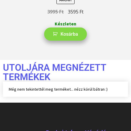
3995
Ft
3595
Ft
Készleten
Kosárba
UTOLJÁRA MEGNÉZETT
TERMÉKEK
Még nem tekintettél meg terméket... nézz körül bátran :)