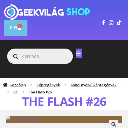
0
0
Ft
Kezdőlap
Képregények
Angol nyelvű képregények
DC
The Flash #26
THE FLASH #26