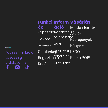
Funkci
Inform
Vásárlás
Ók
Áció
Minden termék
Kapcsolat
Adatkezelési
Akciók
tájékoztató
Fiókom
Képregények
ÁSZF
Könyvek
Pénztár
Szállítási
Oldaltérkép
LEGO
Kövess minket a
feltételek
közösségi
Regisztráció
Funko POP!
oldalakon is!
Útmutató
Kosár