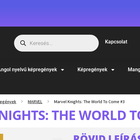
Kapcsolat
ngol nyelvű képregények
Képregények
Mang
regények
MARVEL
Marvel Knights: The World To Come #3
NIGHTS: THE WORLD T
RÖVID LEÍRÁ