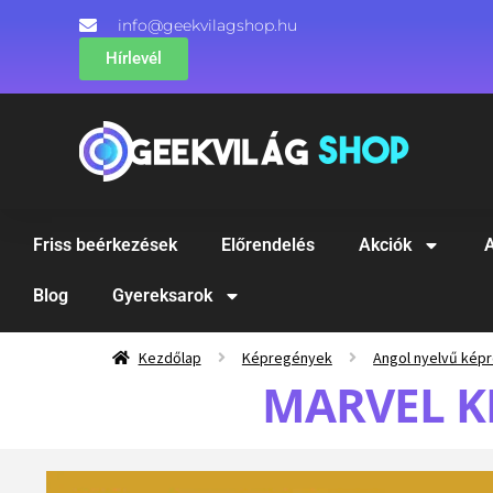
info@geekvilagshop.hu
Hírlevél
Friss beérkezések
Előrendelés
Akciók
A
Blog
Gyereksarok
Kezdőlap
Képregények
Angol nyelvű kép
MARVEL K