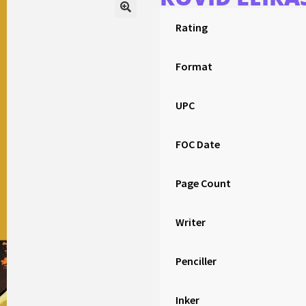
Rating
Format
UPC
FOC Date
Page Count
Writer
Penciller
Inker