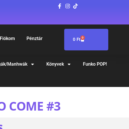
Fiókom
Pénztár
0
0
Ft
ák/Manhwák
Könyvek
Funko POP!
O COME #3
S