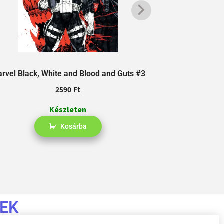
rvel Black, White and Blood and Guts #3
F
2590
Ft
Készleten
Kosárba
EK