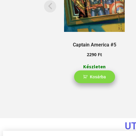
Captain America #5
2290
Ft
Készleten
Kosárba
U