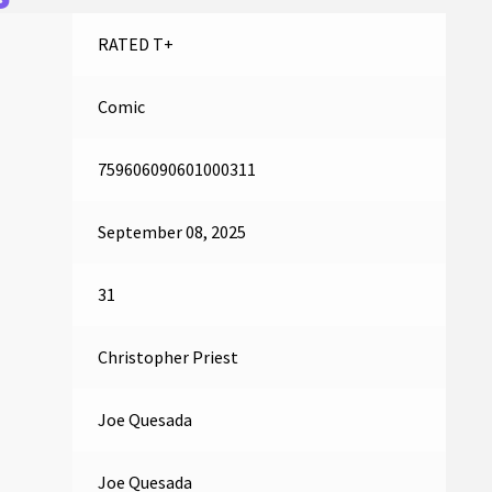
RATED T+
Comic
759606090601000311
September 08, 2025
31
Christopher Priest
Joe Quesada
Joe Quesada