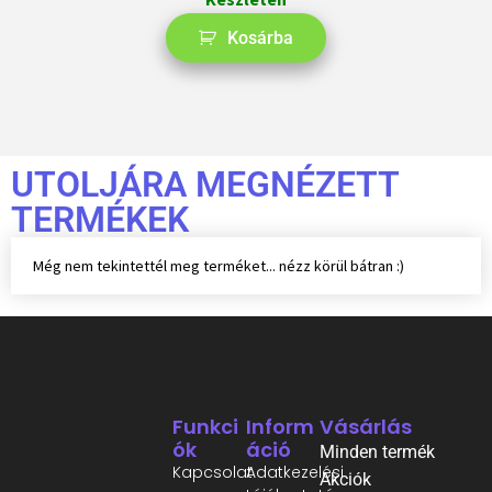
Kosárba
UTOLJÁRA MEGNÉZETT
TERMÉKEK
Még nem tekintettél meg terméket... nézz körül bátran :)
Funkci
Inform
Vásárlás
Ók
Áció
Minden termék
Kapcsolat
Adatkezelési
Akciók