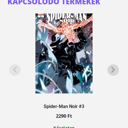
KAPCSOLÓDÓ TERMÉKEK
Spider-Man Noir #3
2290
Ft
Készleten