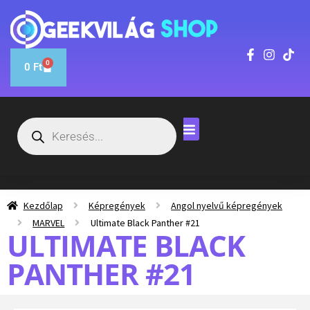
0
0
Ft
Kezdőlap
Képregények
Angol nyelvű képregények
MARVEL
Ultimate Black Panther #21
ULTIMATE BLACK
PANTHER #21