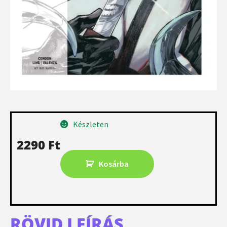
Készleten
2290
Ft
Kosárba
RÖVID LEÍRÁS