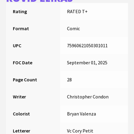
Rating
RATED T+
Format
Comic
UPC
75960621050301011
FOC Date
September 01, 2025
Page Count
28
Writer
Christopher Condon
Colorist
Bryan Valenza
Letterer
Vc Cory Petit