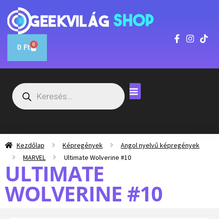
0
0
Ft
Kezdőlap
Képregények
Angol nyelvű képregények
MARVEL
Ultimate Wolverine #10
ULTIMATE
WOLVERINE #10