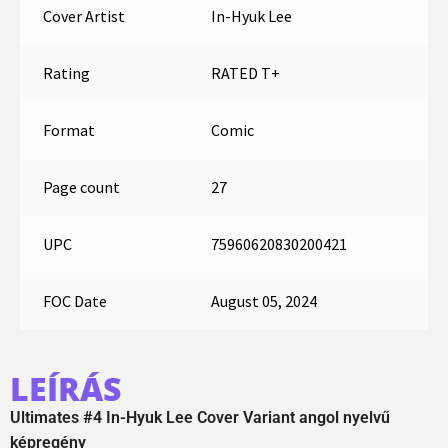
Cover Artist
In-Hyuk Lee
Rating
RATED T+
Format
Comic
Page count
27
UPC
75960620830200421
FOC Date
August 05, 2024
LEÍRÁS
Ultimates #4 In-Hyuk Lee Cover Variant angol nyelvű
képregény