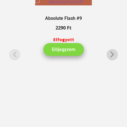
Absolute Flash #9
2290
Ft
Elfogyott
Előjegyzem