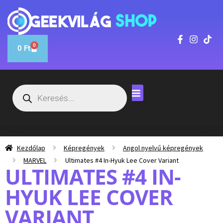
0
0
Ft
Kezdőlap
Képregények
Angol nyelvű képregények
MARVEL
Ultimates #4 In-Hyuk Lee Cover Variant
ULTIMATES #4 IN-
HYUK LEE COVER
VARIANT