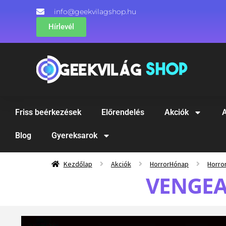
info@geekvilagshop.hu
Hírlevél
Friss beérkezések
Előrendelés
Akciók
A
Blog
Gyereksarok
Kezdőlap
Akciók
HorrorHónap
Horro
VENGEA