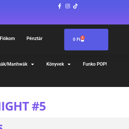
Fiókom
Pénztár
0
0
Ft
ák/Manhwák
Könyvek
Funko POP!
IGHT #5
S