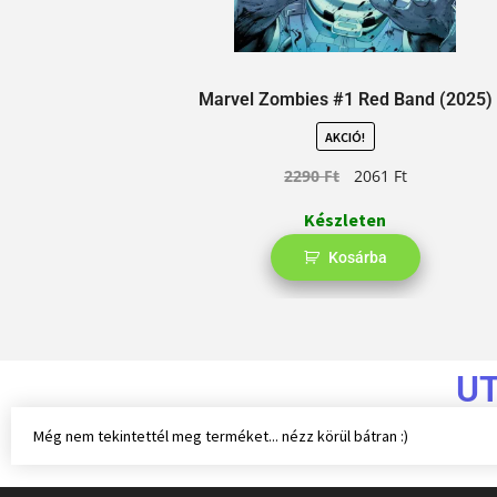
Marvel Zombies #1 Red Band (2025)
AKCIÓ!
2290
Ft
2061
Ft
Készleten
Kosárba
U
Még nem tekintettél meg terméket... nézz körül bátran :)