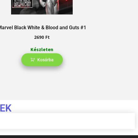
Marvel Black White & Blood and Guts #1
Venom B
2690
Ft
Készleten
Kosárba
EK