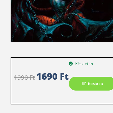
Készleten
1690
Ft
1990
Ft
Kosárba