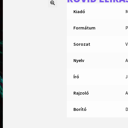
Kiadó
M
Formátum
P
Sorozat
V
Nyelv
A
Író
J
Rajzoló
A
Borító
D