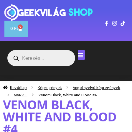
0
0
Ft
Kezdőlap
Képregények
Angol nyelvű képregények
MARVEL
Venom Black, White and Blood #4
VENOM BLACK,
WHITE AND BLOOD
#4