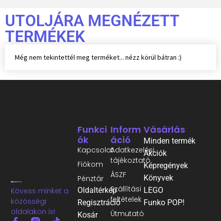
UTOLJÁRA MEGNÉZETT
TERMÉKEK
Még nem tekintettél meg terméket... nézz körül bátran :)
Funkci
Inform
Vásárlás
Ók
Áció
Minden termék
Kapcsolat
Adatkezelési
Akciók
tájékoztató
Fiókom
Képregények
ÁSZF
Könyvek
Pénztár
Szállítási
Oldaltérkép
LEGO
Kövess minket a
feltételek
közösségi
Regisztráció
Funko POP!
oldalakon is!
Útmutató
Kosár