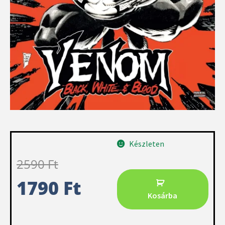
Készleten
2590
Ft
1790
Ft
Kosárba