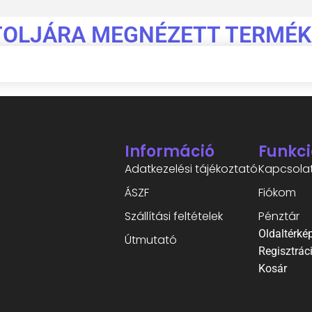
TOLJÁRA MEGNÉZETT TERMÉK
Információ
Funkci
Adatkezelési tájékoztató
Kapcsola
ÁSZF
Fiókom
Szállítási feltételek
Pénztár
Oldaltérké
Útmutató
Regisztrác
Kosár