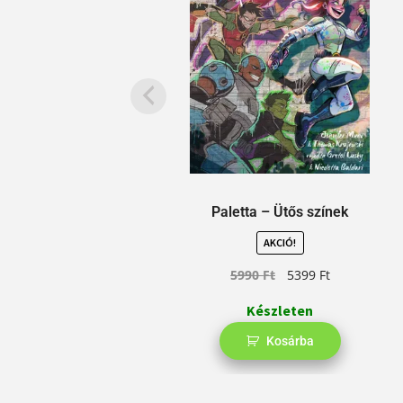
Paletta – Ütős színek
AKCIÓ!
5990
Ft
5399
Ft
Készleten
Kosárba