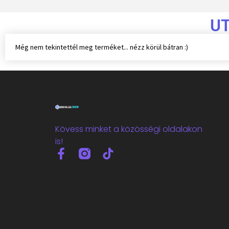
U
Még nem tekintettél meg terméket... nézz körül bátran :)
Kövess minket a közösségi oldalakon
is!