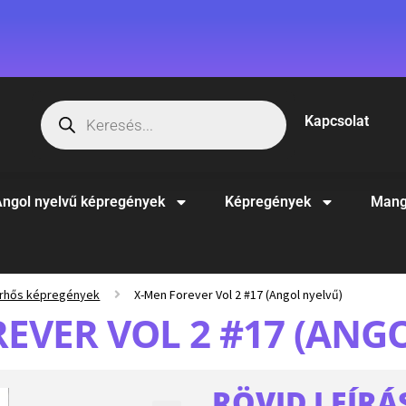
Kapcsolat
ngol nyelvű képregények
Képregények
Mang
rhős képregények
X-Men Forever Vol 2 #17 (Angol nyelvű)
EVER VOL 2 #17 (ANG
RÖVID LEÍRÁ