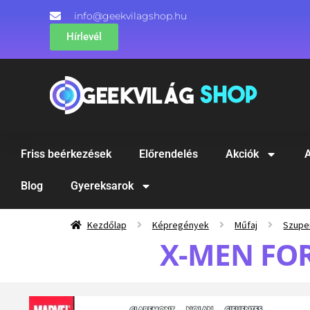
info@geekvilagshop.hu
Hírlevél
Friss beérkezések
Előrendelés
Akciók
A
Blog
Gyereksarok
Kezdőlap
Képregények
Műfaj
Szupe
X-MEN FOR