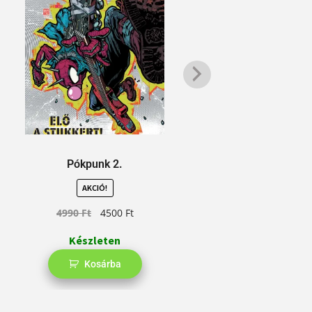
Pókpunk 2.
Absolute Batm
AKCIÓ!
4990
Ft
4500
Ft
Készleten
Kosárba