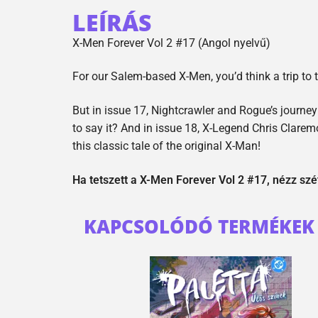
LEÍRÁS
X-Men Forever Vol 2 #17 (Angol nyelvű)
For our Salem-based X-Men, you’d think a trip to 
But in issue 17, Nightcrawler and Rogue’s journey
to say it? And in issue 18, X-Legend Chris Claremo
this classic tale of the original X-Man!
Ha tetszett a X-Men Forever Vol 2 #17, nézz sz
KAPCSOLÓDÓ TERMÉKEK