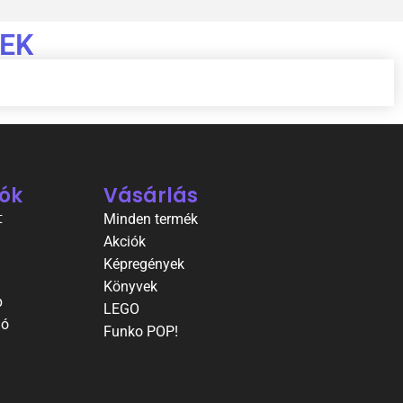
EK
ók
Vásárlás
t
Minden termék
Akciók
Képregények
Könyvek
p
LEGO
ió
Funko POP!