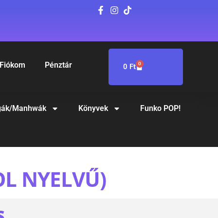
Fiókom
Pénztár
0
0
Ft
ák/Manhwák
Könyvek
Funko POP!
OL NYELVŰ)
S