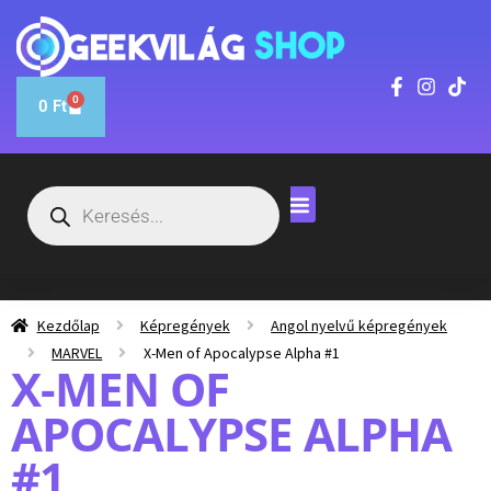
0
0
Ft
Kezdőlap
Képregények
Angol nyelvű képregények
MARVEL
X-Men of Apocalypse Alpha #1
X-MEN OF
APOCALYPSE ALPHA
#1