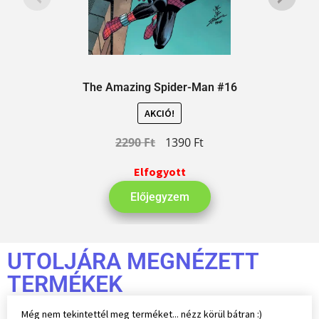
The Amazing Spider-Man #16
AKCIÓ!
2290
Ft
1390
Ft
Elfogyott
Előjegyzem
UTOLJÁRA MEGNÉZETT
TERMÉKEK
Még nem tekintettél meg terméket... nézz körül bátran :)