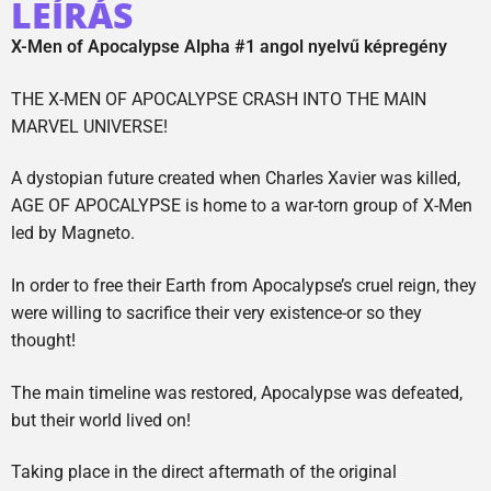
LEÍRÁS
X-Men of Apocalypse Alpha #1 angol nyelvű képregény
THE X-MEN OF APOCALYPSE CRASH INTO THE MAIN
MARVEL UNIVERSE!
A dystopian future created when Charles Xavier was killed,
AGE OF APOCALYPSE is home to a war-torn group of X-Men
led by Magneto.
In order to free their Earth from Apocalypse’s cruel reign, they
were willing to sacrifice their very existence-or so they
thought!
The main timeline was restored, Apocalypse was defeated,
but their world lived on!
Taking place in the direct aftermath of the original