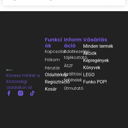
Funkci
Inform
Vásárlás
Ók
Áció
Minden termék
Kapcsolat
Adatkezelési
Akciók
tájékoztató
Fiókom
Képregények
ÁSZF
Könyvek
Pénztár
Szállítási
Oldaltérkép
LEGO
Kövess minket a
feltételek
közösségi
Regisztráció
Funko POP!
oldalakon is!
Útmutató
Kosár