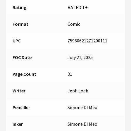
Rating
RATED T+
Format
Comic
UPC
75960621271200111
FOC Date
July 21, 2025
Page Count
31
Writer
Jeph Loeb
Penciller
Simone DI Meo
Inker
Simone DI Meo