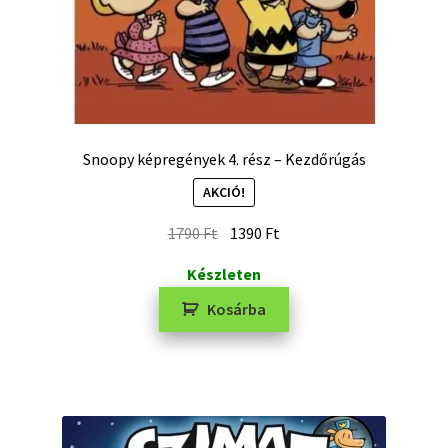
Snoopy képregények 4. rész – Kezdőrúgás
AKCIÓ!
1790
Ft
1390
Ft
Készleten
Kosárba