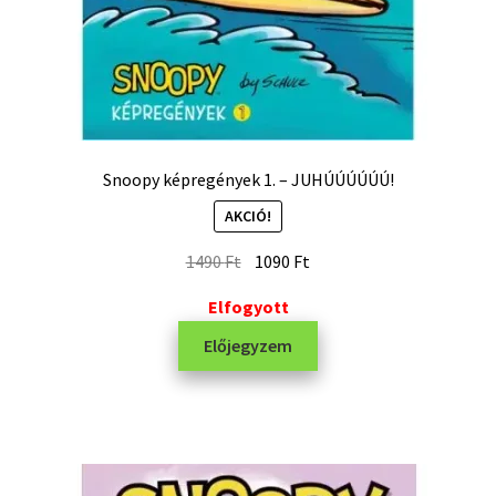
Snoopy képregények 1. – JUHÚÚÚÚÚÚ!
AKCIÓ!
1490
Ft
1090
Ft
Elfogyott
Előjegyzem