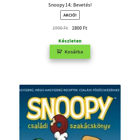
Snoopy 14.: Bevetés!
AKCIÓ!
1990
Ft
1800
Ft
Készleten
Kosárba