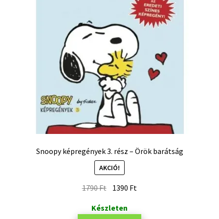
Snoopy képregények 3. rész – Örök barátság
AKCIÓ!
1790
Ft
1390
Ft
Készleten