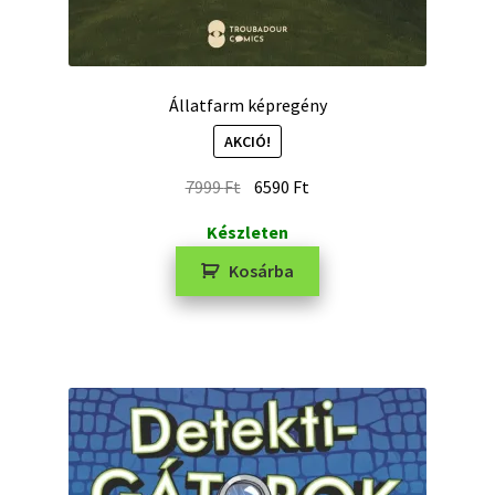
Állatfarm képregény
AKCIÓ!
7999
Ft
6590
Ft
Készleten
Kosárba