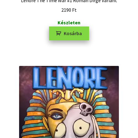
Lenore The Time War #1 Roman Dirge Variant
2190
Ft
Készleten
Kosárba