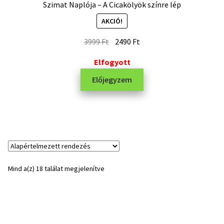
Szimat Naplója – A Cicakölyök színre lép
AKCIÓ!
3999
Ft
2490
Ft
Elfogyott
Előjegyzem
Mind a(z) 18 találat megjelenítve