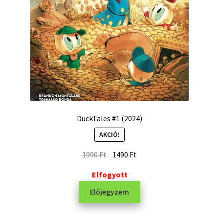
DuckTales #1 (2024)
AKCIÓ!
1990
Ft
1490
Ft
Elfogyott
Előjegyzem