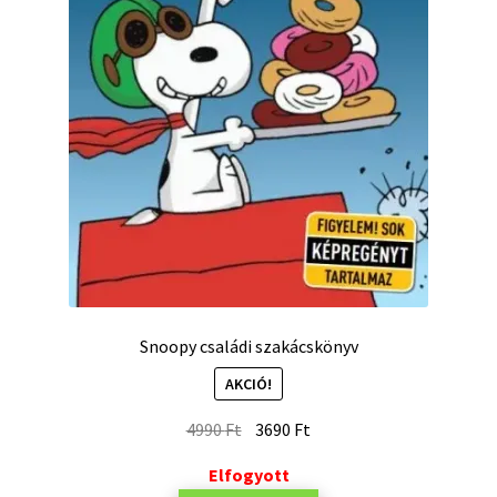
Snoopy családi szakácskönyv
AKCIÓ!
4990
Ft
3690
Ft
Elfogyott