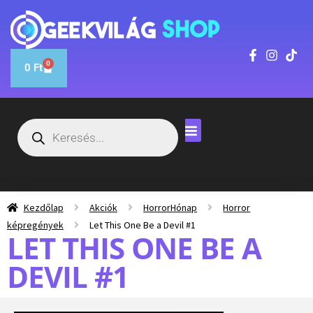
0
0
Ft
Kezdőlap
Akciók
HorrorHónap
Horror
képregények
Let This One Be a Devil #1
LET THIS ONE BE A
DEVIL #1