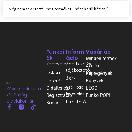
Még nem tekintettél meg terméket... nézz körül bátran :)
Funkci
Inform
Vásárlás
Ók
Áció
Minden termék
Kapcsolat
Adatkezelési
Akciók
tájékoztató
Fiókom
Képregények
ÁSZF
Könyvek
Pénztár
Szállítási
Oldaltérkép
LEGO
Kövess minket a
feltételek
közösségi
Regisztráció
Funko POP!
oldalakon is!
Útmutató
Kosár