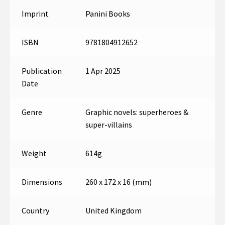
Imprint
Panini Books
ISBN
9781804912652
Publication
1 Apr 2025
Date
Genre
Graphic novels: superheroes &
super-villains
Weight
614g
Dimensions
260 x 172 x 16 (mm)
Country
United Kingdom