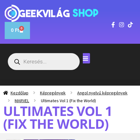
0
0
Ft
Kezdőlap
Képregények
Angol nyelvű képregények
MARVEL
Ultimates Vol 1 (Fix the World)
ULTIMATES VOL 1
(FIX THE WORLD)