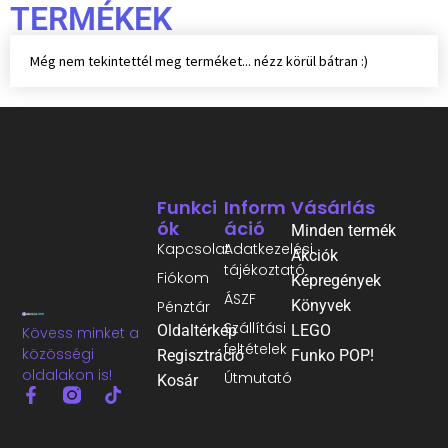
TERMÉKEK
Még nem tekintettél meg terméket... nézz körül bátran :)
Funkci
Inform
Vásárlás
Ók
Áció
Minden termék
Kapcsolat
Adatkezelési
Akciók
tájékoztató
Fiókom
Képregények
ÁSZF
Könyvek
Pénztár
Szállítási
Oldaltérkép
LEGO
Kövess minket a
feltételek
közösségi
Regisztráció
Funko POP!
oldalakon is!
Útmutató
Kosár