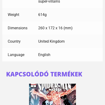
super-villains
Weight
614g
Dimensions
260 x 172 x 16 (mm)
Country
United Kingdom
Language
English
KAPCSOLÓDÓ TERMÉKEK