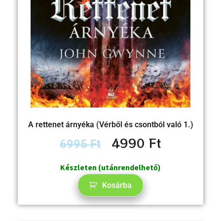
A rettenet árnyéka (Vérből és csontból való 1.)
4990
Ft
6995
Ft
Készleten (utánrendelhető)
Kosárba