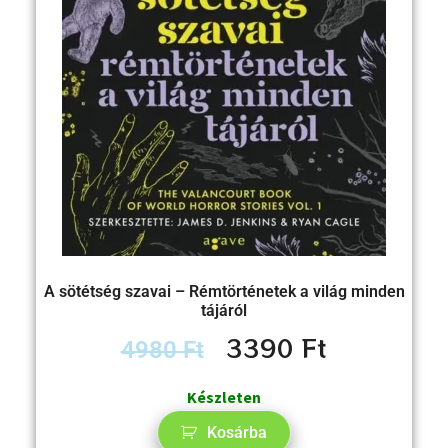
A sötétség szavai – Rémtörténetek a világ minden
tájáról
3390
Ft
4980
Ft
Készleten
Kosárba