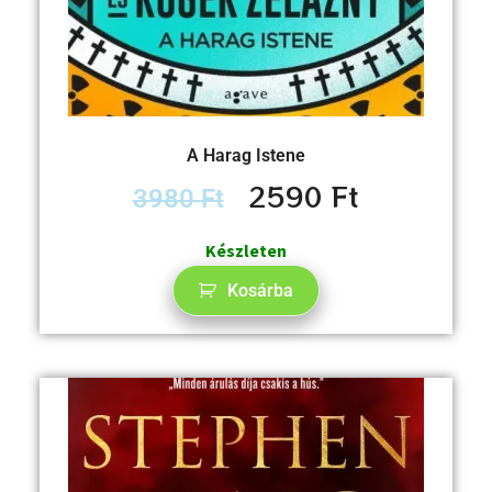
A Harag Istene
2590
Ft
3980
Ft
Készleten
Kosárba