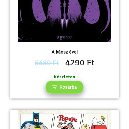
A káosz évei
4290
Ft
5680
Ft
Készleten
Kosárba