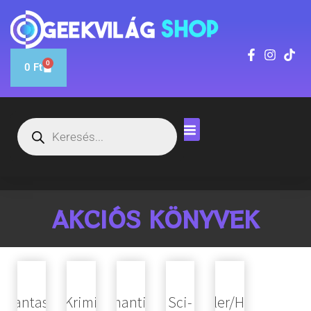
0
0
Ft
AKCIÓS KÖNYVEK
Fantasy
Krimi
Romantikus
Sci-
Thriller/Horror