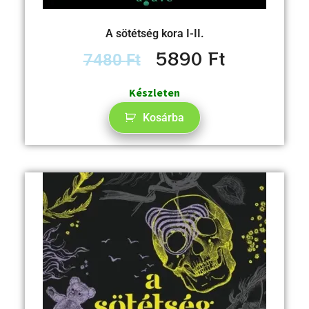
A sötétség kora I-II.
5890
Ft
7480
Ft
Készleten
Kosárba