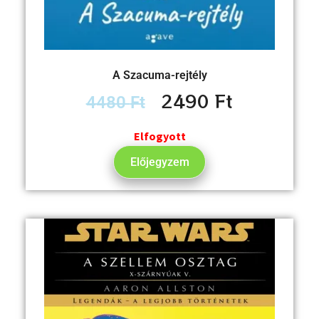
A Szacuma-rejtély
2490
Ft
4480
Ft
Elfogyott
Előjegyzem