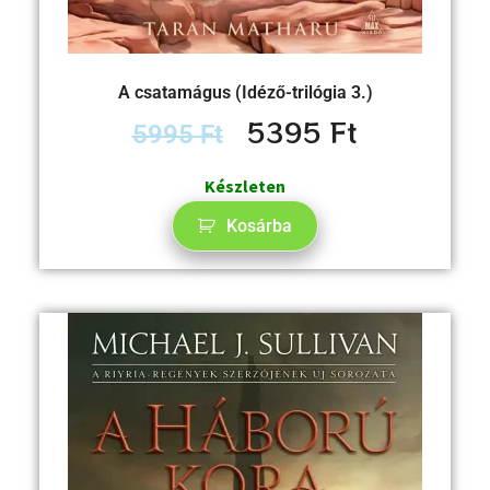
A csatamágus (Idéző-trilógia 3.)
5395
Ft
5995
Ft
Készleten
Kosárba