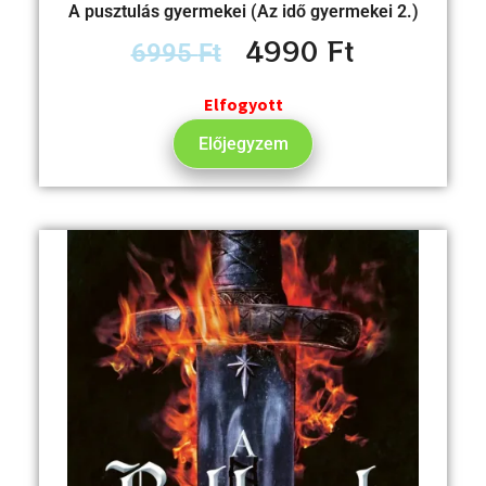
A pusztulás gyermekei (Az idő gyermekei 2.)
4990
Ft
6995
Ft
Elfogyott
Előjegyzem