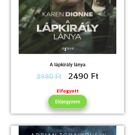
A lápkirály lánya
2490
Ft
3980
Ft
Elfogyott
Előjegyzem