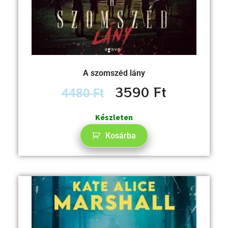
A szomszéd lány
3590
Ft
4480
Ft
Készleten
Kosárba