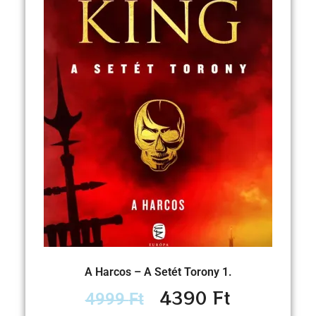
A Harcos – A Setét Torony 1.
4390
Ft
4999
Ft