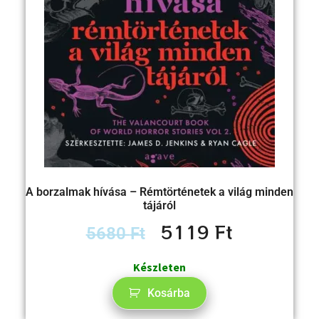
A borzalmak hívása – Rémtörténetek a világ minden
tájáról
5119
Ft
5680
Ft
Készleten
Kosárba