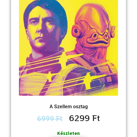
A Szellem osztag
6299
Ft
6999
Ft
Készleten