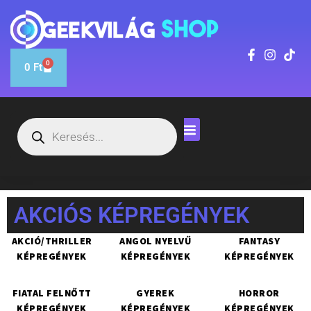
0
0
Ft
AKCIÓS KÉPREGÉNYEK
AKCIÓ/THRILLER
ANGOL NYELVŰ
FANTASY
KÉPREGÉNYEK
KÉPREGÉNYEK
KÉPREGÉNYEK
FIATAL FELNŐTT
GYEREK
HORROR
KÉPREGÉNYEK
KÉPREGÉNYEK
KÉPREGÉNYEK