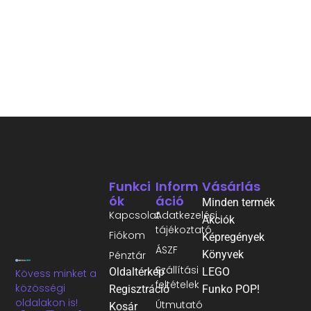
Funkci
Inform
Vásárlás
Ók
Áció
Minden termék
Kapcsolat
Adatkezelési
Akciók
tájékoztató
Fiókom
Képregények
ÁSZF
Könyvek
Pénztár
Szállítási
Oldaltérkép
LEGO
Kövess minket a
feltételek
közösségi
Regisztráció
Funko POP!
oldalakon is!
Útmutató
Kosár